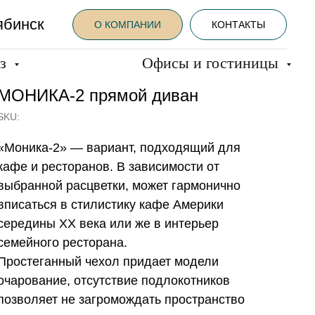
ябинск
О КОМПАНИИ
КОНТАКТЫ
аз
Офисы и гостиницы
МОНИКА-2 прямой диван
SKU:
«Моника-2» — вариант, подходящий для
кафе и ресторанов. В зависимости от
выбранной расцветки, может гармонично
вписаться в стилистику кафе Америки
середины XX века или же в интерьер
семейного ресторана.
Простеганный чехол придает модели
очарование, отсутствие подлокотников
позволяет не загромождать пространство