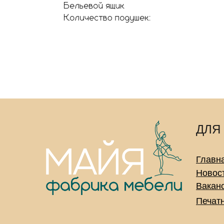
ДЛЯ
Главн
Новос
Вакан
Печат